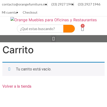
contacto@orangefurniture.mx
(33) 2927 1946
(33) 2927 1946
Mi cuenta
Checkout
0
Carrito
Tu carrito está vacío.
Volver a la tienda