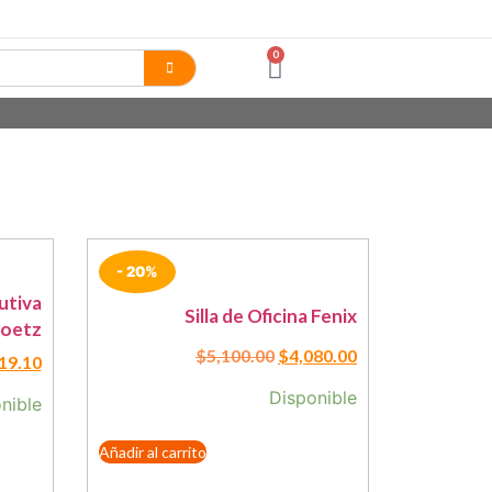
0
- 20%
cutiva
Silla de Oficina Fenix
oetz
$
5,100.00
$
4,080.00
19.10
Disponible
nible
Añadir al carrito