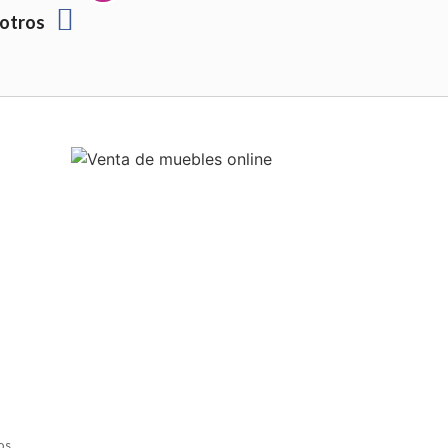
otros
os