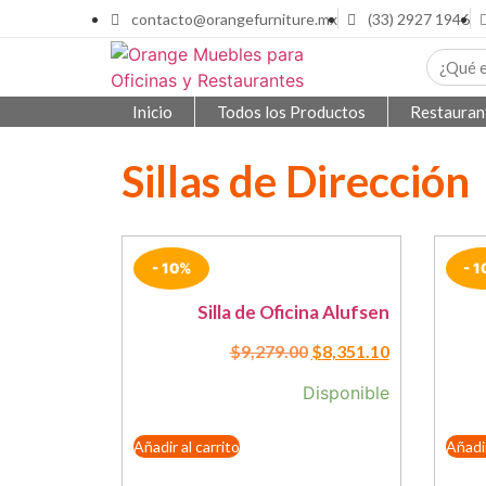
contacto@orangefurniture.mx
(33) 2927 1946
Inicio
Todos los Productos
Restauran
Sillas de Dirección
- 10%
- 
Silla de Oficina Alufsen
$
9,279.00
$
8,351.10
Disponible
Añadir al carrito
Añadir