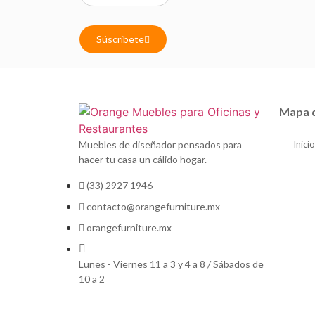
Súscribete
Mapa d
Muebles de diseñador pensados para
Inicio
hacer tu casa un cálido hogar.
(33) 2927 1946
contacto@orangefurniture.mx
orangefurniture.mx
Lunes - Viernes 11 a 3 y 4 a 8 / Sábados de
10 a 2