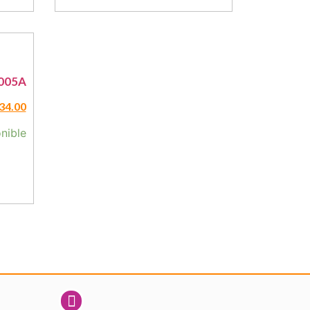
-005A
34.00
nible