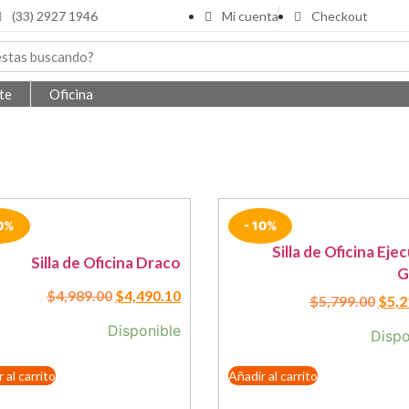
(33) 2927 1946
Mi cuenta
Checkout
te
Oficina
10%
- 10%
Silla de Oficina Eje
Silla de Oficina Draco
G
$
4,989.00
$
4,490.10
$
5,799.00
$
5,2
Disponible
Dispo
 al carrito
Añadir al carrito