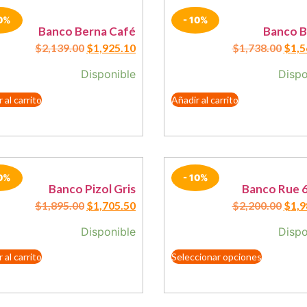
10%
- 10%
Banco Berna Café
Banco B
$
2,139.00
$
1,925.10
$
1,738.00
$
1,5
Disponible
Dispo
 al carrito
Añadir al carrito
10%
- 10%
Banco Pizol Gris
Banco Rue 
$
1,895.00
$
1,705.50
$
2,200.00
$
1,9
Disponible
Dispo
 al carrito
Seleccionar opciones