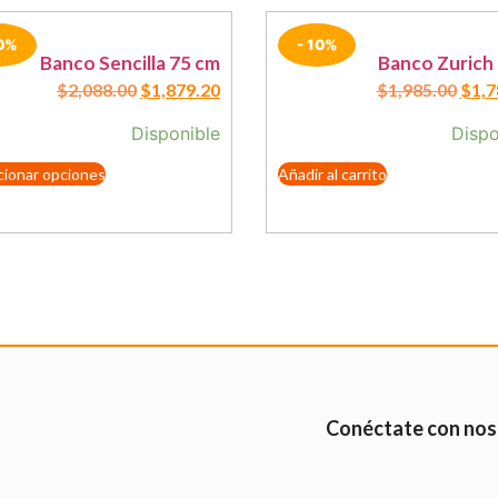
10%
- 10%
Banco Sencilla 75 cm
Banco Zurich
$
2,088.00
$
1,879.20
$
1,985.00
$
1,7
Disponible
Dispo
cionar opciones
Añadir al carrito
Conéctate con nos