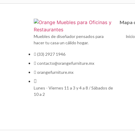
Mapa d
Muebles de diseñador pensados para
Inicio
hacer tu casa un cálido hogar.
(33) 2927 1946
contacto@orangefurniture.mx
orangefurniture.mx
Lunes - Viernes 11 a 3 y 4 a 8 / Sábados de
10 a 2