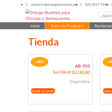
contacto@orangefurniture.mx
(33) 2927 1946
Inicio
Todos los Productos
Restauran
Tienda
- 20%
- 
AB-310
$
2,728.00
$
2,182.00
Disponible
Añadir al carrito
Selec