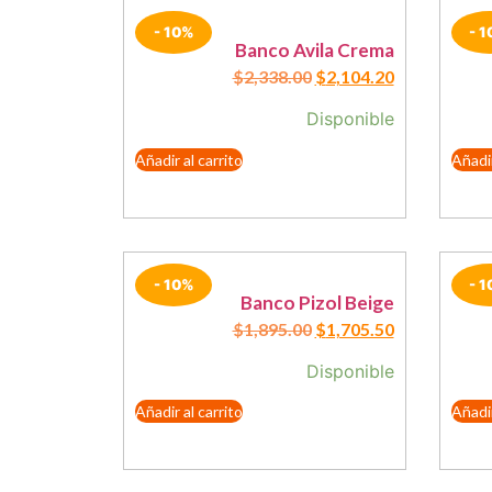
- 10%
- 
Banco Avila Crema
$
2,338.00
$
2,104.20
Disponible
Añadir al carrito
Añadir
- 10%
- 
Banco Pizol Beige
$
1,895.00
$
1,705.50
Disponible
Añadir al carrito
Añadir