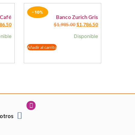
- 10%
 Café
Banco Zurich Gris
86.50
$
1,985.00
$
1,786.50
nible
Disponible
Añadir al carrito
otros