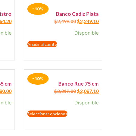
- 10%
istro
Banco Cadiz Plata
64.20
$
2,499.00
$
2,249.10
nible
Disponible
Añadir al carrito
- 10%
65 cm
Banco Rue 75 cm
80.00
$
2,319.00
$
2,087.10
nible
Disponible
Seleccionar opciones