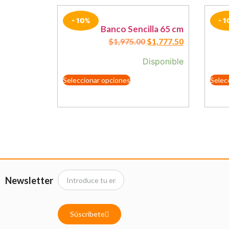
- 10%
- 
Banco Sencilla 65 cm
$
1,975.00
$
1,777.50
Disponible
Seleccionar opciones
Selec
Newsletter
Súscribete