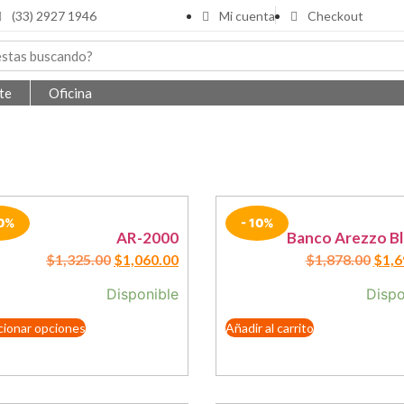
(33) 2927 1946
Mi cuenta
Checkout
te
Oficina
20%
- 10%
AR-2000
Banco Arezzo B
$
1,325.00
$
1,060.00
$
1,878.00
$
1,6
Disponible
Dispo
cionar opciones
Añadir al carrito