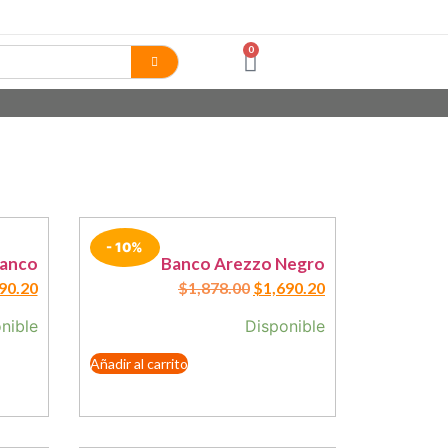
0
- 10%
lanco
Banco Arezzo Negro
90.20
$
1,878.00
$
1,690.20
nible
Disponible
Añadir al carrito