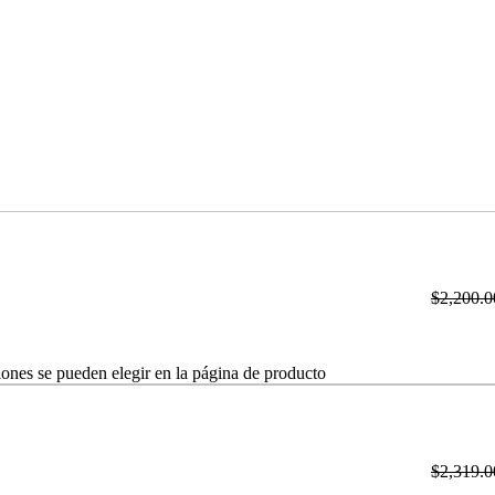
$
2,200.0
iones se pueden elegir en la página de producto
$
2,319.0