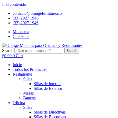
Ir al contenido
contacto@orangefurniture.mx
(33) 2927 1946
(33) 2927 1946
Mi cuenta
Checkout
Search
Search
$
0.00
0
Cart
Inicio
Todos los Productos
Restaurante
Sillas
Sillas de Interior
Sillas de Exterior
Mesas
Bancos
Oficina
Sillas
Sillas de Directivas
Sillas de Ejecutivas