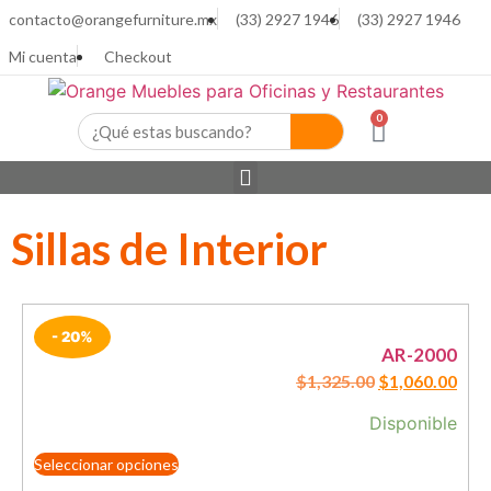
contacto@orangefurniture.mx
(33) 2927 1946
(33) 2927 1946
Mi cuenta
Checkout
0
Sillas de Interior
- 20%
AR-2000
$
1,325.00
$
1,060.00
Disponible
Seleccionar opciones