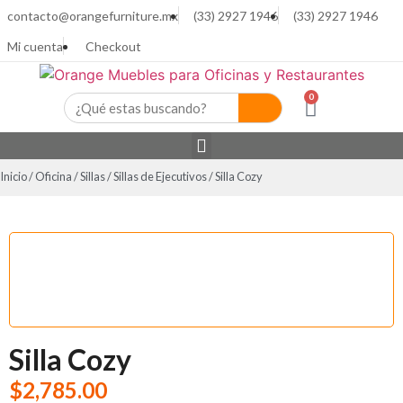
contacto@orangefurniture.mx
(33) 2927 1946
(33) 2927 1946
Mi cuenta
Checkout
0
Inicio
/
Oficina
/
Sillas
/
Sillas de Ejecutivos
/ Silla Cozy
Silla Cozy
$
2,785.00