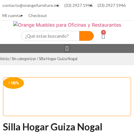
contacto@orangefurniture.mx
(33) 2927 1946
(33) 2927 1946
Mi cuenta
Checkout
0
Inicio
/
Sin categorizar
/ Silla Hogar Guiza Nogal
- 10%
Silla Hogar Guiza Nogal