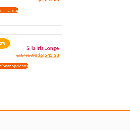
 al carrito
10%
Silla Iris Longe
$
2,495.00
$
2,245.50
cionar opciones