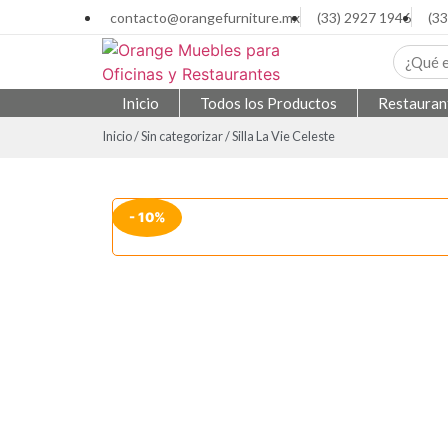
contacto@orangefurniture.mx
(33) 2927 1946
(3
Inicio
Todos los Productos
Restauran
Inicio
/
Sin categorizar
/ Silla La Vie Celeste
- 10%