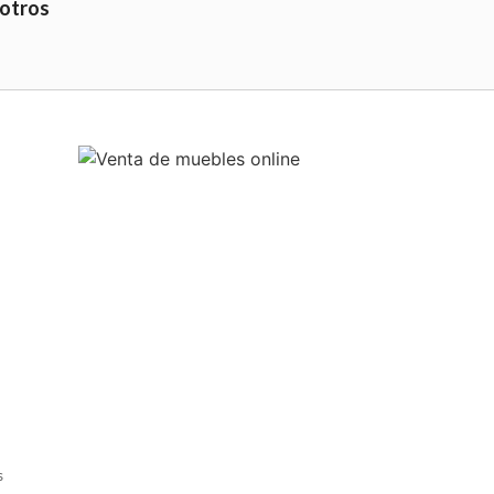
otros
s