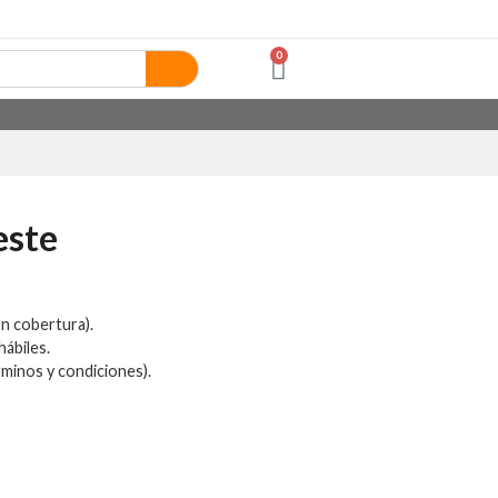
0
este
on cobertura).
hábiles.
minos y condiciones).