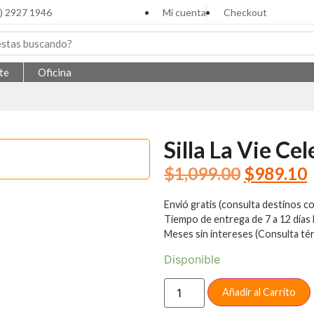
3) 2927 1946
Mi cuenta
Checkout
te
Oficina
Silla La Vie Cel
$
1,099.00
$
989.10
Envió gratis (consulta destinos c
Tiempo de entrega de 7 a 12 días 
Meses sin intereses (Consulta tér
Disponible
Añadir al Carrito