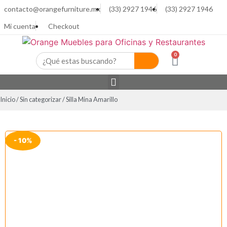
contacto@orangefurniture.mx
(33) 2927 1946
(33) 2927 1946
Mi cuenta
Checkout
0
Inicio
/
Sin categorizar
/ Silla Mina Amarillo
- 10%