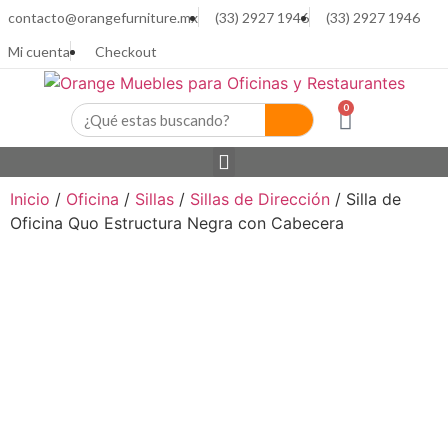
contacto@orangefurniture.mx
(33) 2927 1946
(33) 2927 1946
Mi cuenta
Checkout
0
Inicio
/
Oficina
/
Sillas
/
Sillas de Dirección
/ Silla de
Oficina Quo Estructura Negra con Cabecera