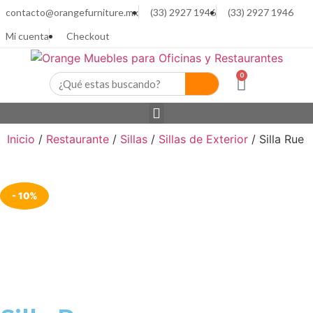
contacto@orangefurniture.mx
(33) 2927 1946
(33) 2927 1946
Mi cuenta
Checkout
0
Inicio
/
Restaurante
/
Sillas
/
Sillas de Exterior
/ Silla Rue
- 10%