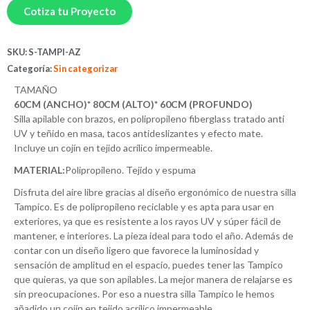
Cotiza tu Proyecto
SKU:
S-TAMPI-AZ
Categoría:
Sin categorizar
TAMAÑO
60CM (ANCHO)* 80CM (ALTO)* 60CM (PROFUNDO)
Silla apilable con brazos, en polipropileno fiberglass tratado anti
UV y teñido en masa, tacos antideslizantes y efecto mate.
Incluye un cojín en tejido acrílico impermeable.
MATERIAL:
Polipropileno. Tejido y espuma
Disfruta del aire libre gracias al diseño ergonómico de nuestra silla
Tampico. Es de polipropileno reciclable y es apta para usar en
exteriores, ya que es resistente a los rayos UV y súper fácil de
mantener, e interiores. La pieza ideal para todo el año. Además de
contar con un diseño ligero que favorece la luminosidad y
sensación de amplitud en el espacio, puedes tener las Tampico
que quieras, ya que son apilables. La mejor manera de relajarse es
sin preocupaciones. Por eso a nuestra silla Tampico le hemos
añadido un cojín en tejido acrílico impermeable.