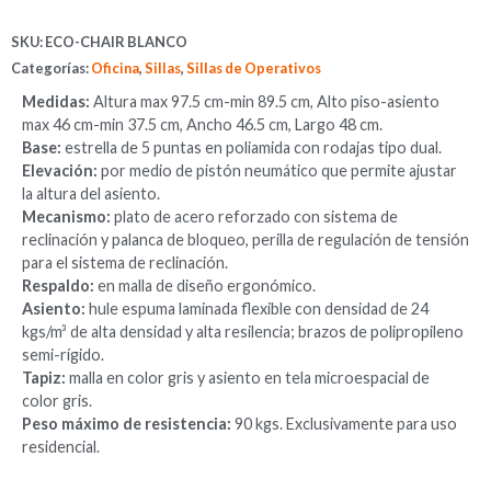
SKU:
ECO-CHAIR BLANCO
Categorías:
Oficina
,
Sillas
,
Sillas de Operativos
Medidas:
Altura max 97.5 cm-min 89.5 cm, Alto piso-asiento
max 46 cm-min 37.5 cm, Ancho 46.5 cm, Largo 48 cm.
Base:
estrella de 5 puntas en poliamida con rodajas tipo dual.
Elevación:
por medio de pistón neumático que permite ajustar
la altura del asiento.
Mecanismo:
plato de acero reforzado con sistema de
reclinación y palanca de bloqueo, perilla de regulación de tensión
para el sistema de reclinación.
Respaldo:
en malla de diseño ergonómico.
Asiento:
hule espuma laminada flexible con densidad de 24
kgs/m³ de alta densidad y alta resilencia; brazos de polipropileno
semi-rígido.
Tapiz:
malla en color gris y asiento en tela microespacial de
color gris.
Peso máximo de resistencia:
90 kgs. Exclusivamente para uso
residencial.